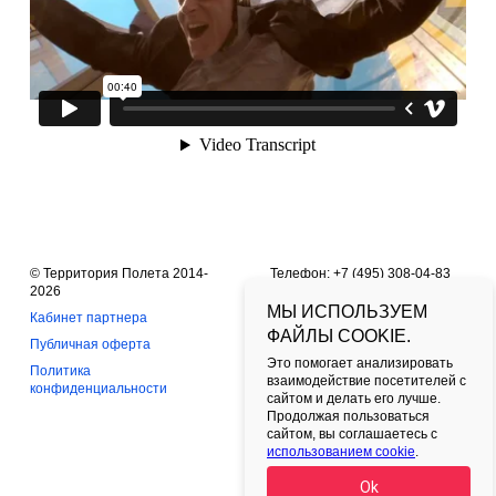
© Территория Полета 2014-
Телефон: +7 (495) 308-04-83
2026
Офис в Москве: Ленинградский
МЫ ИСПОЛЬЗУЕМ
Кабинет партнера
пр-т, д. 36, ТЦ Арена Плаза.
ФАЙЛЫ COOKIE.
Москва, 125167
Публичная оферта
Время работы: ежедневно с
Это помогает анализировать
Политика
10:00 до 21:30.
взаимодействие посетителей с
конфиденциальности
сайтом и делать его лучше.
Следите за нами в соцсетях,
Продолжая пользоваться
получайте скидки на полеты!
сайтом, вы соглашаетесь с
использованием cookie
.
Ok