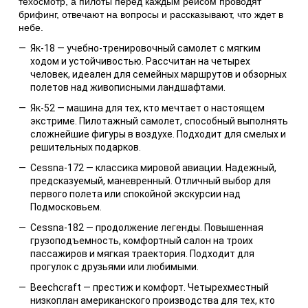
техосмотр, а пилоты перед каждым рейсом проводят
брифинг, отвечают на вопросы и рассказывают, что ждет в
небе.
Як‑18 — учебно-тренировочный самолет с мягким
ходом и устойчивостью. Рассчитан на четырех
человек, идеален для семейных маршрутов и обзорных
полетов над живописными ландшафтами.
Як‑52 — машина для тех, кто мечтает о настоящем
экстриме. Пилотажный самолет, способный выполнять
сложнейшие фигуры в воздухе. Подходит для смелых и
решительных подарков.
Cessna‑172 — классика мировой авиации. Надежный,
предсказуемый, маневренный. Отличный выбор для
первого полета или спокойной экскурсии над
Подмосковьем.
Cessna‑182 — продолжение легенды. Повышенная
грузоподъемность, комфортный салон на троих
пассажиров и мягкая траектория. Подходит для
прогулок с друзьями или любимыми.
Beechcraft — престиж и комфорт. Четырехместный
низкоплан американского производства для тех, кто