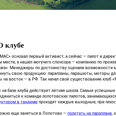
О клубе
МАС» основал первый активист, а сейчас — пилот и директ
м месте, а нашёл могучего спонсора — компанию по произ
ara». Менеджеры по достоинству оценили возможности м
инуть свою продукцию: парапланы, парашюты, моторы для
ы на восток — в РФ. Так начал своё существование клуб 
с на базе клуба действует лётная школа. Самые успешны
единиться к команде лопотовских пилотов, занимающихс
уктором в тандеме
проходят каждые выходные, при плюсо
ожно еще заняться в Лопотово —
полетать на параплане
,