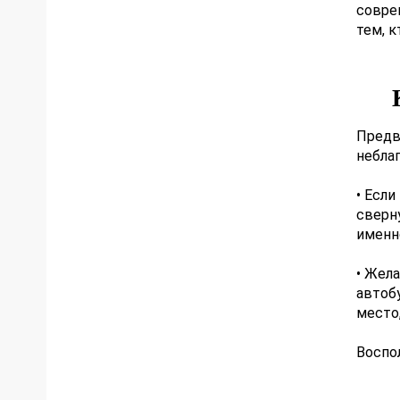
совре
тем, к
Предв
небла
• Есл
сверн
именн
• Жел
автоб
место,
Воспо