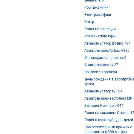
Дельталеты
Роупджампинг
Электросерфинг
Катер
Полет на трапеции
Космические туры
Авиасимулятор Boeing 737
Авиатренажер Airbus A320
Мотопараплан (паралет)
Авиатренажер су 27
Прыжок с веревкой
День рождения в аэротрубе 
детей
Авиасимулятор ту 154
Авиатренажер вертолета МИ-
Вертолет Robinson R44
Полет на самолете Cessna 1
Полёт в аэротрубе для детей
Самостоятельный прыжок с
парашютом с 800 метров