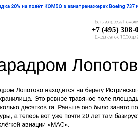
а 20% на полёт КОМБО в авиатренажерах Boeing 737 и 
Есть вопросы? Помож
+7 (495) 308-
Ежедневно с 10:00 до 
арадром Лопотов
дром Лопотово находится на берегу Истринског
хранилища. Это ровное травяное поле площад
сколько десятков га. Раньше оно было занято п
уры, а теперь вот уже почти 20 лет там базируе
хлёгкой авиации «МАС».