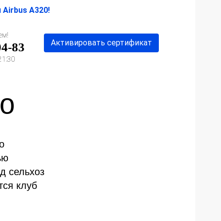
Airbus A320!
ем!
Активировать
сертификат
04-83
21:30
о
о
ью
од сельхоз
тся клуб