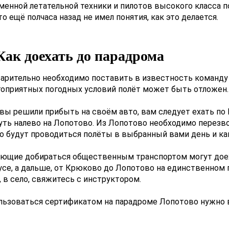
менной летательной техники и пилотов высокого класса 
то ещё полчаса назад не имел понятия, как это делается.
Как доехать до парадрома
арительно необходимо поставить в известность команду 
гоприятных погодных условий полёт может быть отложен.
и вы решили прибыть на своём авто, вам следует ехать п
уть налево на Лопотово. Из Лопотово необходимо перезво
о будут проводиться полёты в выбранный вами день и как
ающие добираться общественным транспортом могут доех
усе, а дальше, от Крюково до Лопотово на единственном
 в село, свяжитесь с инструктором.
льзоваться сертификатом на парадроме Лопотово нужно в