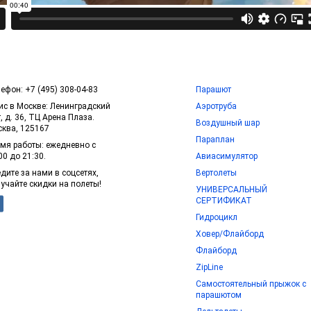
ефон: +7 (495) 308-04-83
Парашют
с в Москве: Ленинградский
Аэротруба
т, д. 36, ТЦ Арена Плаза.
Воздушный шар
ква, 125167
Параплан
мя работы: ежедневно с
00 до 21:30.
Авиасимулятор
дите за нами в соцсетях,
Вертолеты
учайте скидки на полеты!
УНИВЕРСАЛЬНЫЙ
СЕРТИФИКАТ
Гидроцикл
Ховер/Флайборд
Флайборд
ZipLine
Самостоятельный прыжок с
парашютом