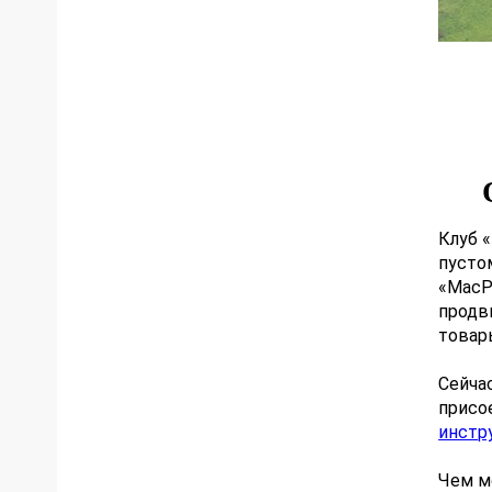
Клуб «
пусто
«MacP
продв
товар
Сейча
присо
инстр
Чем м