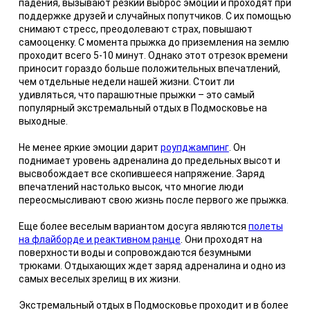
падения, вызывают резкий выброс эмоций и проходят при
поддержке друзей и случайных попутчиков. С их помощью
снимают стресс, преодолевают страх, повышают
самооценку. С момента прыжка до приземления на землю
проходит всего 5-10 минут. Однако этот отрезок времени
приносит гораздо больше положительных впечатлений,
чем отдельные недели нашей жизни. Стоит ли
удивляться, что парашютные прыжки – это самый
популярный экстремальный отдых в Подмосковье на
выходные.
Не менее яркие эмоции дарит
роупджампинг
. Он
поднимает уровень адреналина до предельных высот и
высвобождает все скопившееся напряжение. Заряд
впечатлений настолько высок, что многие люди
переосмысливают свою жизнь после первого же прыжка.
Еще более веселым вариантом досуга являются
полеты
на флайборде и реактивном ранце
. Они проходят на
поверхности воды и сопровождаются безумными
трюками. Отдыхающих ждет заряд адреналина и одно из
самых веселых зрелищ в их жизни.
Экстремальный отдых в Подмосковье проходит и в более