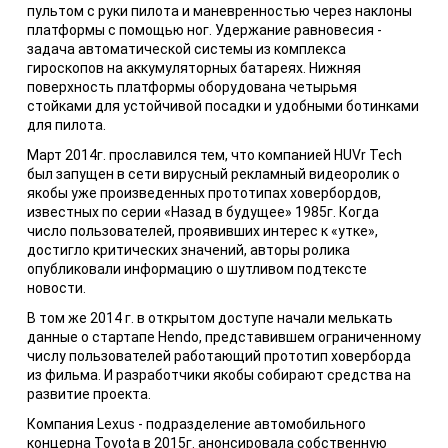
пультом с руки пилота и маневренностью через наклоны
платформы с помощью ног. Удержание равновесия -
задача автоматической системы из комплекса
гироскопов на аккумуляторных батареях. Нижняя
поверхность платформы оборудована четырьмя
стойками для устойчивой посадки и удобными ботинками
для пилота.
Март 2014г. прославился тем, что компанией HUVr Tech
был запущен в сети вирусный рекламный видеоролик о
якобы уже произведенных прототипах ховербордов,
известных по серии «Назад в будущее» 1985г. Когда
число пользователей, проявивших интерес к «утке»,
достигло критических значений, авторы ролика
опубликовали информацию о шутливом подтексте
новости.
В том же 2014 г. в открытом доступе начали мелькать
данные о стартапе Hendo, представившем ограниченному
числу пользователей работающий прототип ховерборда
из фильма. И разработчики якобы собирают средства на
развитие проекта.
Компания Lexus - подразделение автомобильного
концерна Toyota в 2015г. анонсировала собственную