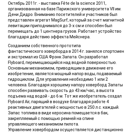
Октябрь 2011г. - выставка Fête de la science 2011,
организованная на базе Парижского университета VII им.
Дени Дидро. Вниманию посетителей и участников был
представлен агрегат MagSurf, который за счет магнитной
левитации приподнимался до 3-х см и способен был
перемещать до 1 центнера грузов. Работает устройство
благодаря действию эффекта Мейснера.
Созданием собственного прототипа
фантастического ховерборда в 2014 г. занялся спортсмен
и экстремал из США Фрэнк Запата. Он разработал
Flyboard, перемещающийся над водной поверхностью.
Основным механизмом, приводящим в движение его
изобретение, является мощный напор воды, подаваемый
гидроциклом. Для управления необходимо 1 или 2
человека. Благодаря хорошему напору ховерборд Запаты
способен развивать скорость до 43 км/час, а высота
подъема над водой - до 6 м. Тот же изобретатель создал
Flyboard Air, парящий в воздухе благодаря работе 4
реактивных двигателей с мощностью в 250 л.с. каждый.
Запас топлива в виде керосина помещается в бак,
закрепляемый с помощью ремней на спине
управляющего механизмом пилота.
Управление ховербордом осуществляется дистанционно