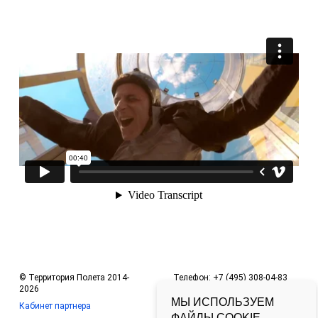
© Территория Полета 2014-
Телефон: +7 (495) 308-04-83
2026
Офис в Москве:
МЫ ИСПОЛЬЗУЕМ
Кабинет партнера
Ленинградский пр-т, д. 36, ТЦ
ФАЙЛЫ COOKIE.
Арена Плаза. Москва, 125167