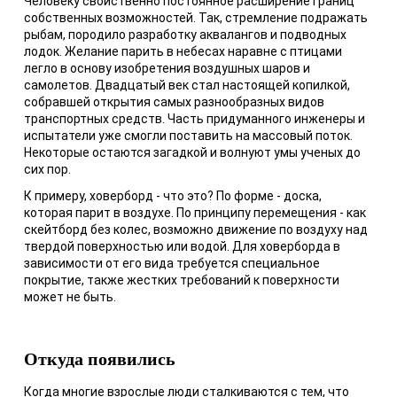
Человеку свойственно постоянное расширение границ
собственных возможностей. Так, стремление подражать
рыбам, породило разработку аквалангов и подводных
лодок. Желание парить в небесах наравне с птицами
легло в основу изобретения воздушных шаров и
самолетов. Двадцатый век стал настоящей копилкой,
собравшей открытия самых разнообразных видов
транспортных средств. Часть придуманного инженеры и
испытатели уже смогли поставить на массовый поток.
Некоторые остаются загадкой и волнуют умы ученых до
сих пор.
К примеру, ховерборд - что это? По форме - доска,
которая парит в воздухе. По принципу перемещения - как
скейтборд без колес, возможно движение по воздуху над
твердой поверхностью или водой. Для ховерборда в
зависимости от его вида требуется специальное
покрытие, также жестких требований к поверхности
может не быть.
Откуда появились
Когда многие взрослые люди сталкиваются с тем, что