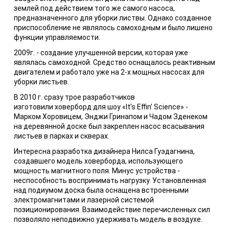
землей под действием того же самого насоса,
предназначенного для уборки листвы. Однако созданное
приспособление не являлось самоходным и было лишено
функции управляемости.
2009г. - создание улучшенной версии, которая уже
являлась самоходной. Средство оснащалось реактивным
двигателем и работало уже на 2-х мощных насосах для
уборки листьев.
В 2010 г. сразу трое разработчиков
изготовили ховерборд для шоу «It’s Effin’ Science» -
Марком Хоровицем, Энджи Гринапом и Чадом Зденеком
на деревянной доске был закреплен насос всасывания
листьев в парках и скверах.
Интересна разработка дизайнера Нилса Гуэдагнина,
создавшего модель ховерборда, использующего
мощность магнитного поля. Минус устройства -
неспособность воспринимать нагрузку. Установленная
над подиумом доска была оснащена встроенными
электромагнитами и лазерной системой
позиционирования. Взаимодействие перечисленных сил
позволяло неподвижно удерживать модель в воздухе.