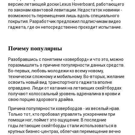
версию летающей доски Lexus Hoverboard, работающего
по законам квантовой левитации. Недостаток новинки -
возможность перемещения лишь вдоль специального
покрытия. Разработчик предложил подписчикам видео
гаджета, где он непосредственно проходит испытание.
Почему популярны
Разобравшись с понятием «ховерборд» и что это, можно
поразмышлять о причине популярности данных средств.
Во-первых, любовь молодежи ко всему новому,
технически сложному и мобильному. Во-вторых, желание
освоить новый вид транспортного гаджета вполне
оправдано. Люди от катания на летающих скейтбордах
получают колоссальный уровень адреналина в крови и
свою порцию здорового драйва.
Причина популярности ховербордов - их веселый нрав.
Только тот, кто пробовал управлять ускорением при
помощи ног, поймет это ощущение. В последние
годы летающие скейтборды стали использоваться в
крупных бизнес-центрах, облегчая перемещение вечно