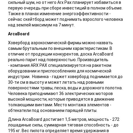
сильный шум, но от него Arx Pax планирует избавиться в
первую очередь при сборе инвестиций в полном объеме.
Также в планах изменение энергоэффективности -
сейчас скейтборд может поднимать взрослого человека
над землей максимум на 7 минут.
ArcaBoard
Ховерборд аэрокосмической фирмы можно назвать
самым брутальным по внешним характеристикам. В
отличие от продукции конкурентов, доска ArcaBoard
реально парит над поверхностью. Производитель
- компания ARX PAX специализируется на ракетном
оборудовании и приспособлениях для космической
индустрии. Новинка - гаджет ховерборд поднимается до
30-ти см в высоту и может летать над ровными
поверхностями травы, песка, воды и дорожного полотна.
Человека приподнимают 36 электрических моторов
высокой мощности, которые приводятся в движение
толкающими винтами. Место монтажа элементов -
обтекатели под основанием парящей плиты.
Длина ArcaBoard достигает 1,5 метров, мощность - 272
лошадиные силы, суммарная тяговая способность - до
195 кг. Вес пилота определяет время удержания в