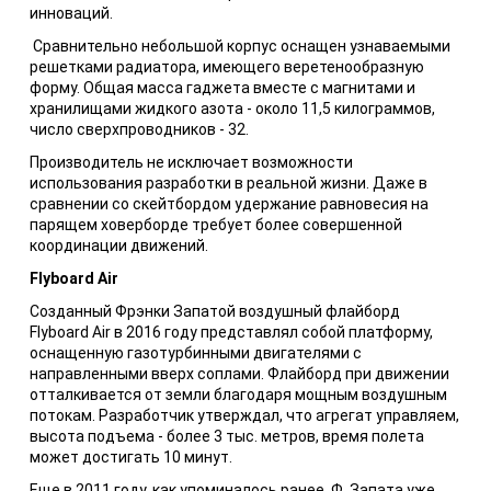
инноваций.
Сравнительно небольшой корпус оснащен узнаваемыми
решетками радиатора, имеющего веретенообразную
форму. Общая масса гаджета вместе с магнитами и
хранилищами жидкого азота - около 11,5 килограммов,
число сверхпроводников - 32.
Производитель не исключает возможности
использования разработки в реальной жизни. Даже в
сравнении со скейтбордом удержание равновесия на
парящем ховерборде требует более совершенной
координации движений.
Flyboard Air
Созданный Фрэнки Запатой воздушный флайборд
Flyboard Air в 2016 году представлял собой платформу,
оснащенную газотурбинными двигателями с
направленными вверх соплами. Флайборд при движении
отталкивается от земли благодаря мощным воздушным
потокам. Разработчик утверждал, что агрегат управляем,
высота подъема - более 3 тыс. метров, время полета
может достигать 10 минут.
Еще в 2011 году, как упоминалось ранее, Ф. Запата уже