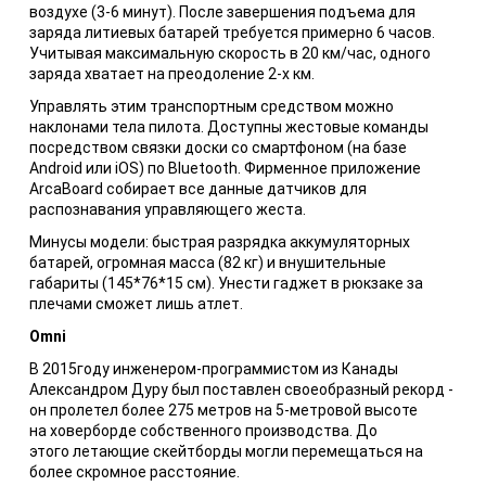
воздухе (3-6 минут). После завершения подъема для
заряда литиевых батарей требуется примерно 6 часов.
Учитывая максимальную скорость в 20 км/час, одного
заряда хватает на преодоление 2-х км.
Управлять этим транспортным средством можно
наклонами тела пилота. Доступны жестовые команды
посредством связки доски со смартфоном (на базе
Android или iOS) по Bluetooth. Фирменное приложение
ArcaBoard собирает все данные датчиков для
распознавания управляющего жеста.
Минусы модели: быстрая разрядка аккумуляторных
батарей, огромная масса (82 кг) и внушительные
габариты (145*76*15 см). Унести гаджет в рюкзаке за
плечами сможет лишь атлет.
Omni
В 2015году инженером-программистом из Канады
Александром Дуру был поставлен своеобразный рекорд -
он пролетел более 275 метров на 5-метровой высоте
на ховерборде собственного производства. До
этого летающие скейтборды могли перемещаться на
более скромное расстояние.