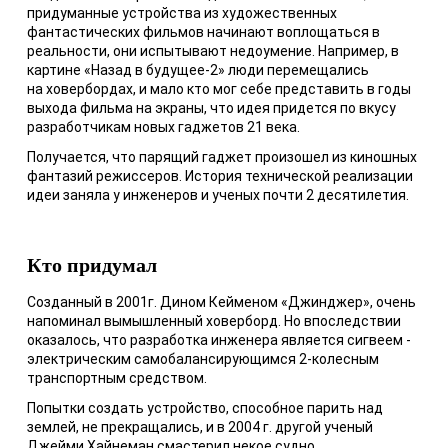
придуманные устройства из художественных
фантастических фильмов начинают воплощаться в
реальности, они испытывают недоумение. Например, в
картине «Назад в будущее-2» люди перемещались
на ховербордах, и мало кто мог себе представить в годы
выхода фильма на экраны, что идея придется по вкусу
разработчикам новых гаджетов 21 века.
Получается, что парящий гаджет произошел из киношных
фантазий режиссеров. История технической реализации
идеи заняла у инженеров и ученых почти 2 десятилетия.
Кто придумал
Созданный в 2001г. Дином Кейменом «Джинджер», очень
напоминал вымышленный ховерборд. Но впоследствии
оказалось, что разработка инженера является сигвеем -
электрическим самобалансирующимся 2-колесным
транспортным средством.
Попытки создать устройство, способное парить над
землей, не прекращались, и в 2004 г. другой ученый
Джейми Хайнеман смастерил некое судно,