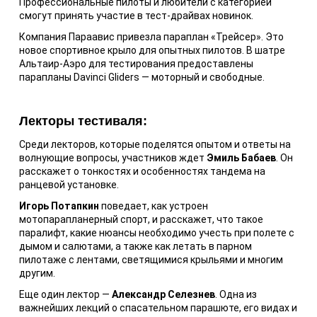
Профессиональные пилоты и любители с категорией
смогут принять участие в тест-драйвах новинок.
Компания Параавис привезла параплан «Трейсер». Это
новое спортивное крыло для опытных пилотов. В шатре
Альтаир-Аэро для тестирования предоставлены
парапланы Davinci Gliders — моторный и свободные.
Лекторы тестиваля:
Среди лекторов, которые поделятся опытом и ответы на
волнующие вопросы, участников ждет
Эмиль Бабаев
. Он
расскажет о тонкостях и особенностях тандема на
ранцевой установке.
Игорь Потапкин
поведает, как устроен
мотопарапланерный спорт, и расскажет, что такое
паралифт, какие нюансы необходимо учесть при полете с
дымом и салютами, а также как летать в парном
пилотаже с лентами, светящимися крыльями и многим
другим.
Еще один лектор —
Александр Селезнев
. Одна из
важнейших лекций о спасательном парашюте, его видах и